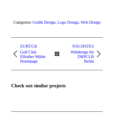
Categories:
Grafik Design
,
Logo Design
,
Web Design
Project
navigation
ZURÜCK
NÄCHSTES
Golf Club
Webdesign für
Previous
Next
Elfrather Mühle
DRPCLB
project:
project:
Homepage
Berlin
Check out similar projects